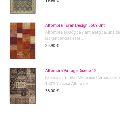
19,98 €
Alfombra Turan Design 5609 Unt
Alfombra ecológica y antialérgica, una de
las tendencias esta ...
24,90 €
Alfombra Vintage Diseño 12
Fabricación: Telar Mecánico Composición:
100% Viscosa Altura de ...
38,00 €