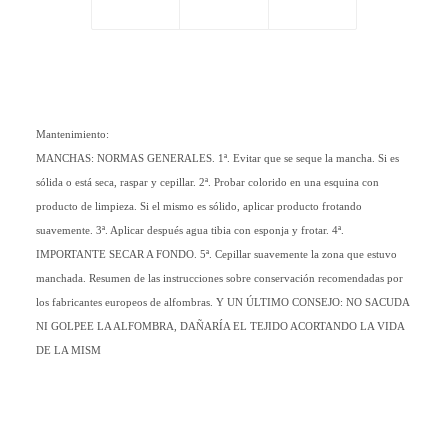
Mantenimiento:
MANCHAS: NORMAS GENERALES. 1ª. Evitar que se seque la mancha. Si es
sólida o está seca, raspar y cepillar. 2ª. Probar colorido en una esquina con
producto de limpieza. Si el mismo es sólido, aplicar producto frotando
suavemente. 3ª. Aplicar después agua tibia con esponja y frotar. 4ª.
IMPORTANTE SECAR A FONDO. 5ª. Cepillar suavemente la zona que estuvo
manchada. Resumen de las instrucciones sobre conservación recomendadas por
los fabricantes europeos de alfombras. Y UN ÚLTIMO CONSEJO: NO SACUDA
NI GOLPEE LA ALFOMBRA, DAÑARÍA EL TEJIDO ACORTANDO LA VIDA
DE LA MISM