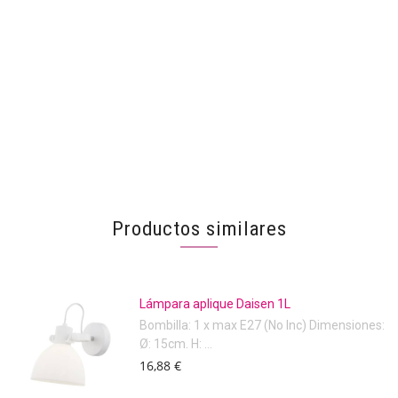
Productos similares
Lámpara aplique Daisen 1L
Bombilla: 1 x max E27 (No Inc) Dimensiones:
Ø: 15cm. H: ...
16,88 €