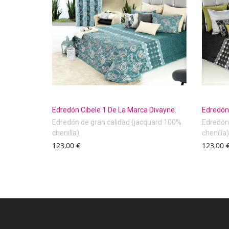
Edredón Cibele 1 De La Marca Divayne.
Edredón 
Edredón de gran calidad (jacquard 100%
Edredón 
chenilla).
chenilla)
123,00 €
123,00 