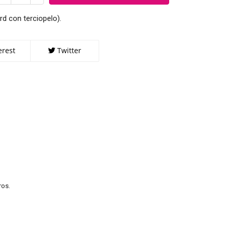
rd con terciopelo).
erest
Twitter
ros.