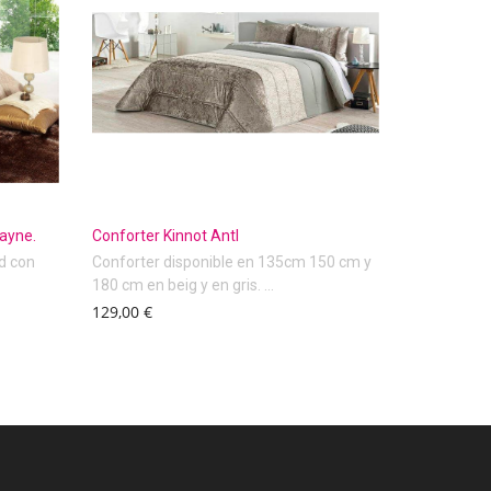
ayne.
Conforter Kinnot Antl
d con
Conforter disponible en 135cm 150 cm y
180 cm en beig y en gris. ...
129,00 €