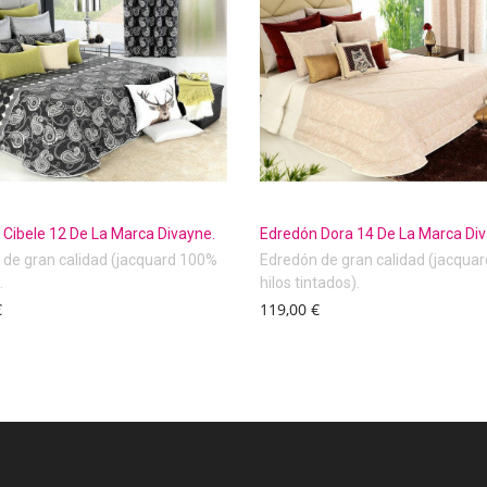
Cibele 12 De La Marca Divayne.
Edredón Dora 14 De La Marca Div
de gran calidad (jacquard 100%
Edredón de gran calidad (jacquar
.
hilos tintados).
€
119,00 €