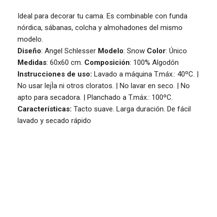
Ideal para decorar tu cama. Es combinable con funda
nórdica, sábanas, colcha y almohadones del mismo
modelo.
Diseño
: Angel Schlesser
Modelo
: Snow
Color
: Único
Medidas
: 60x60 cm.
Composición
: 100% Algodón
Instrucciones de uso:
Lavado a máquina T.máx.: 40ºC. |
No usar lejÌa ni otros cloratos. | No lavar en seco. | No
apto para secadora. | Planchado a T.máx.: 100ºC.
Características:
Tacto suave. Larga duración. De fácil
lavado y secado rápido