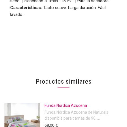
seco. | Planchado a Tmáx.: 150ºC. | Evite la secadora.
Características:
Tacto suave. Larga duración. Fácil
lavado.
Productos similares
Funda Nórdica Azucena
Funda Nórdica Azucena de Naturals
disponible para camas de 90, ...
68,00 €