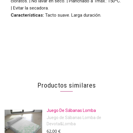
cloratos. | No lavar en seco. | Planchado a Tmáx.: 150ºC.
| Evitar la secadora.
Características:
Tacto suave. Larga duración.
Productos similares
Juego De Sábanas Lomba
Juego de Sábanas Lomba de
Devota&Lomba
62,00 €