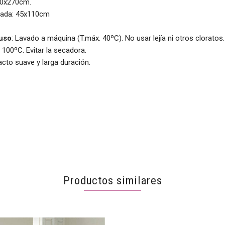
70x270cm.
hada: 45x110cm
 uso
: Lavado a máquina (T.máx. 40ºC). No usar lejía ni otros cloratos
100ºC. Evitar la secadora.
Tacto suave y larga duración.
Productos similares