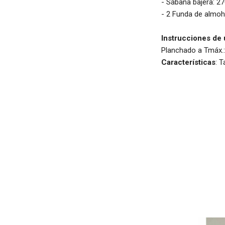
- Sábana bajera: 2
- 2 Funda de almo
Instrucciones de
Planchado a Tmáx.: 
Características
: 