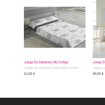
Juego De Sábanas V&l Código
Juego D
Juego de sábanas Victorio&Lucchino
Juego s
62,00 €
49,00 €