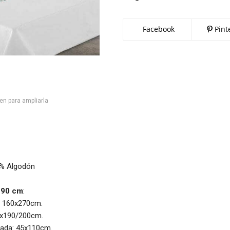
Facebook
Pint
en para ampliarla
0% Algodón
 90 cm
:
: 160x270cm.
0x190/200cm.
hada: 45x110cm.