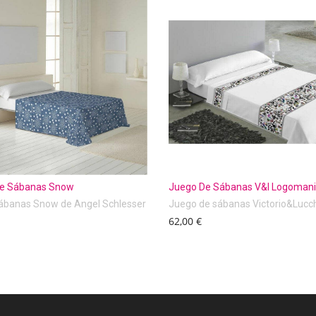
e Sábanas Snow
Juego De Sábanas V&l Logoman
ábanas Snow de Angel Schlesser
Juego de sábanas Victorio&Lucc
62,00 €