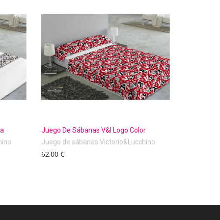
ia
Juego De Sábanas V&l Logo Color
hino
Juego de sábanas Victorio&Lucchino
62,00 €