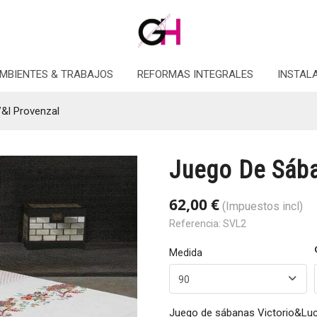
MBIENTES & TRABAJOS
REFORMAS INTEGRALES
INSTAL
&l Provenzal
Juego De Sába
62,00 €
(Impuestos incl)
Referencia:
SVL2
Medida
90
Juego de sábanas Victorio&Lu