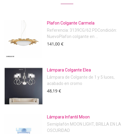
Plafon Colgante Carmela
Referencia: 3139CG/62 PDCondición:
NuevoPlafon colgante en ...
141,00 €
Lámpara Colgante Elea
Lámpara de Colgante de 1 y 5 luces,
acabado en cromo
48,19 €
Lámpara Infantil Moon
Semiplafón MOON LIGHT, BRILLA EN LA
OSCURIDAD