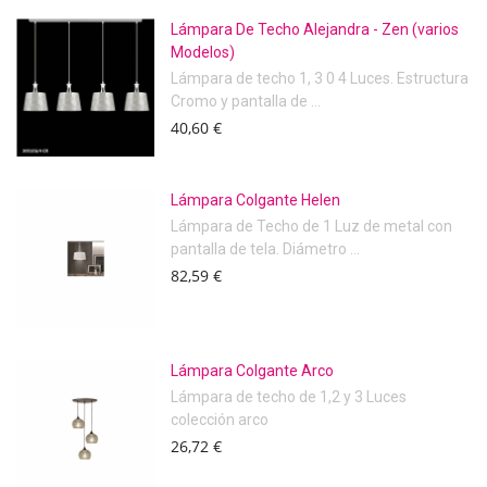
Lámpara De Techo Alejandra - Zen (varios
Modelos)
Lámpara de techo 1, 3 0 4 Luces. Estructura
Cromo y pantalla de ...
40,60 €
Lámpara Colgante Helen
Lámpara de Techo de 1 Luz de metal con
pantalla de tela. Diámetro ...
82,59 €
Lámpara Colgante Arco
Lámpara de techo de 1,2 y 3 Luces
colección arco
26,72 €