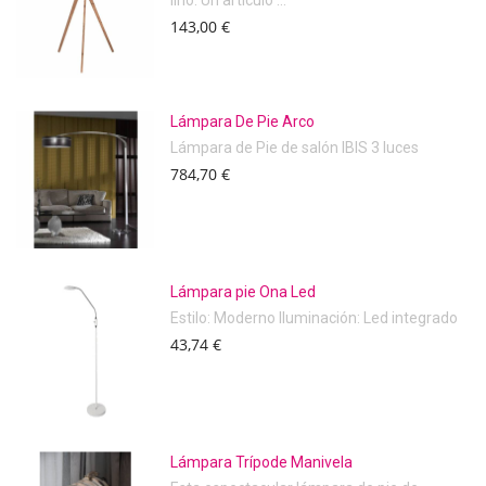
lino. Un artículo ...
143,00 €
Lámpara De Pie Arco
Lámpara de Pie de salón IBIS 3 luces
784,70 €
Lámpara pie Ona Led
Estilo: Moderno Iluminación: Led integrado
43,74 €
Lámpara Trípode Manivela