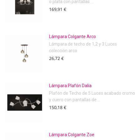
o plata con pantallas ...
169,91 €
Lámpara Colgante Arco
Lámpara de techo de 1,2 y 3 Luces
colección arco
26,72 €
Lámpara Plafón Dalia
Plafón de Techo de 5 Luces acabado cromo
y cuero con pantallas de ...
150,18 €
Lámpara Colgante Zoe