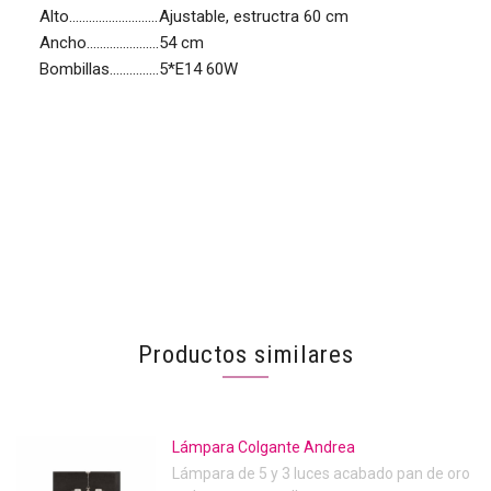
Alto...........................
Ajustable, estructra 60 cm
Ancho......................
54 cm
Bombillas...............
5*E14 60W
Productos similares
Lámpara Colgante Andrea
Lámpara de 5 y 3 luces acabado pan de oro