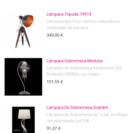
Lámpara Tripode 19914
Lampara tipo foco náutico realizada en
materiales de primera ...
349,00 €
Lámpara Sobremesa Medusa
Lámpara de Sobremesa Iluminación LED.
Acabado CROMO, con tulipa ...
101,55 €
Lámpara De Sobremesa Scarlett
Lámpara de Sobremesa de 1 Luz, con Base
retroiluminada Led 5W ...
91,37 €