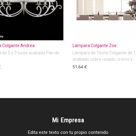
 Colgante Andrea
Lámpara Colgante Zoe
 de 5 y 3 luces acabado Pan de
Lámpara de Techo Colgante de 1
acabado cobre rosado, cromo y ..
€
51,64 €
Mi Empresa
Edita este texto con tu propio contenido