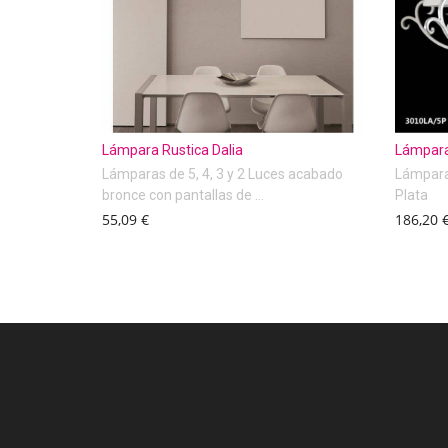
Lámpara Rustica Dalia
Lámpara
Lámparas de 5, 4, 3 y 2 Luces acabado
Lámpara
bronce con pantallas de ...
Plata
55,09 €
186,20 