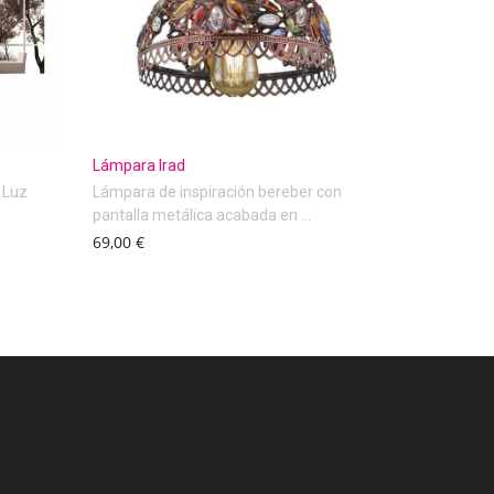
Lámpara Irad
 Luz
Lámpara de inspiración bereber con
.
pantalla metálica acabada en ...
69,00 €